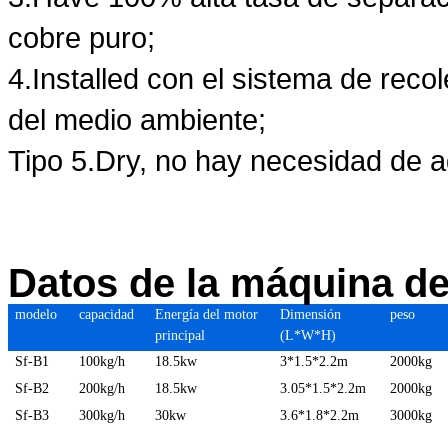
cobre puro;
4.Installed con el sistema de reco
del medio ambiente;
Tipo 5.Dry, no hay necesidad de 
Datos de la máquina de
modelo
capacidad
Energía del motor
Dimensión
peso
principal
(L*W*H)
Sf-B1
100kg/h
18.5kw
3*1.5*2.2m
2000kg
Sf-B2
200kg/h
18.5kw
3.05*1.5*2.2m
2000kg
Sf-B3
300kg/h
30kw
3.6*1.8*2.2m
3000kg