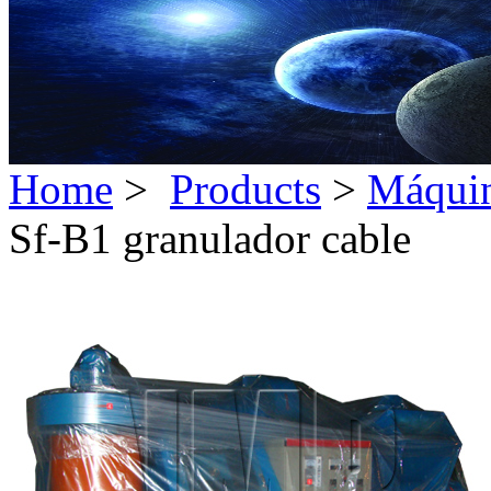
Home
>
Products
>
Máquina
Sf-B1 granulador cable