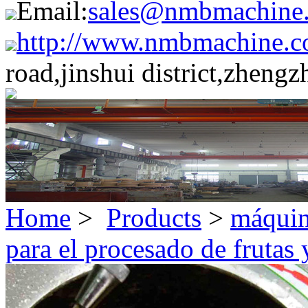
Email:
sales@nmbmachine
http://www.nmbmachine.c
road,jinshui district,zheng
Home
>
Products
>
máquin
para el procesado de frutas 