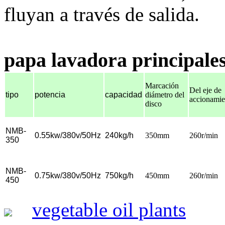
fluyan a través de salida.
papa lavadora principales
Marcación
Del eje de
tipo
potencia
capacidad
diámetro del
accionamie
disco
NMB
-
0.55
kw
/
380v/50Hz
240kg
/
h
350mm
260r/min
350
NMB
-
0.75
kw
/
380v/50Hz
750kg/h
450mm
260r/min
450
vegetable oil plants