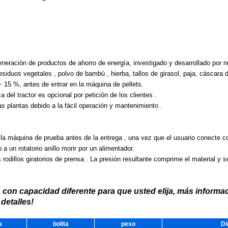
eneración de productos de ahorro de energía, investigado y desarrollado por n
residuos vegetales , polvo de bambú , hierba, tallos de girasol, paja, cáscara 
~ 15 %, antes de entrar en la máquina de pellets.
a del tractor es opcional por petición de los clientes .
as plantas debido a la fácil operación y mantenimiento .
y la máquina de prueba antes de la entrega , una vez que el usuario conecte co
a un rotatorio anillo morir por un alimentador.
rodillos giratorios de prensa . La presión resultante comprime el material y se
con capacidad diferente para que usted elija, más informac
detalles!
a
bolita
peso
Di