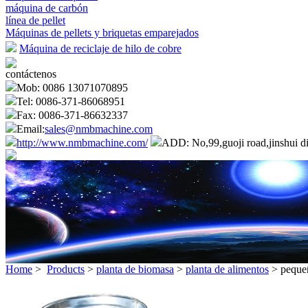
máquina de carbón
línea de pellet
Máquinas de pellets y briquetas emparejados
Máquina de reciclaje de hilo de cobre
contáctenos
Mob: 0086 13071070895
Tel: 0086-371-86068951
Fax: 0086-371-86632337
Email:
sales@nmbmachine.com
http://www.nmbmachine.com/
ADD: No,99,guoji road,jinshui di
Home
>
Products
>
planta de biomasa
>
planta de alimentos
> pequeñ